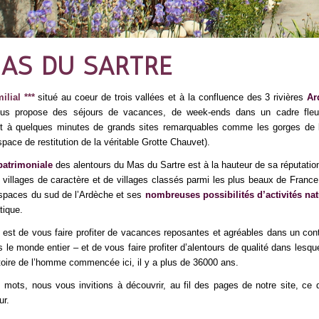
MAS DU SARTRE
lial ***
situé au coeur de trois vallées et à la confluence des 3 rivières
Ar
ous propose des séjours de vacances, de week-ends dans un cadre fleur
et à quelques minutes de grands sites remarquables comme les gorges de l
pace de restitution de la véritable Grotte Chauvet).
patrimoniale
des alentours du Mas du Sartre est à la hauteur de sa réputatio
illages de caractère et de villages classés parmi les plus beaux de France
spaces du sud de l’Ardèche et ses
nombreuses possibilités d’activités natu
tique.
 est de vous faire profiter de vacances reposantes et agréables dans un cont
s le monde entier – et de vous faire profiter d’alentours de qualité dans lesqu
istoire de l’homme commencée ici, il y a plus de 36000 ans.
 mots, nous vous invitions à découvrir, au fil des pages de notre site, ce 
ur.