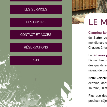
LES SERVICES
LE 
LES LOISIRS
Camping fami
CONTACT ET ACCÈS
du Sartre v
méridionale 
RÉSERVATIONS
Chauvet 2 (es
La
richesse 
RGPD
De nombreux v
des grands e
niveau de pra
Notre volonté
certains, dan
sa terre, l’h
Plus que des
prochain séjo